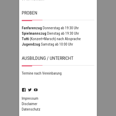
PROBEN
Fanfarenzug
Donnerstag ab 19:30 Uhr
Spielmannszug
Dienstag ab 19:30 Uhr
Tutti
(Konzert+Marsch) nach Absprache
Jugendzug
Samstag ab 10:00 Uhr
AUSBILDUNG / UNTERRICHT
Termine nach Vereinbarung
Profil
Profil
Profil
von
von
von
FSZHofheim
FSZHOH
UCIPUnOSBlWxEpiBka0jOAfw
Impressum
auf
auf
auf
Disclaimer
Facebook
Twitter
YouTube
Datenschutz
anzeigen
anzeigen
anzeigen