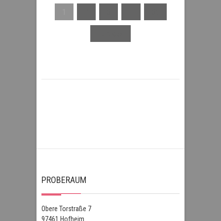
1
2
3
…
35
Zurück»
PROBERAUM
Obere Torstraße 7
97461 Hofheim