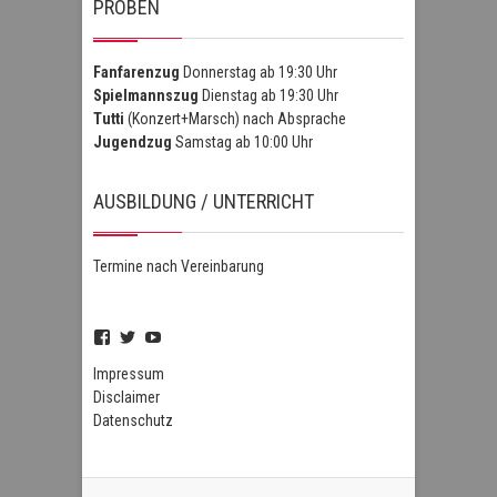
PROBEN
Fanfarenzug
Donnerstag ab 19:30 Uhr
Spielmannszug
Dienstag ab 19:30 Uhr
Tutti
(Konzert+Marsch) nach Absprache
Jugendzug
Samstag ab 10:00 Uhr
AUSBILDUNG / UNTERRICHT
Termine nach Vereinbarung
Profil
Profil
Profil
von
von
von
FSZHofheim
FSZHOH
UCIPUnOSBlWxEpiBka0jOAfw
Impressum
auf
auf
auf
Disclaimer
Facebook
Twitter
YouTube
Datenschutz
anzeigen
anzeigen
anzeigen