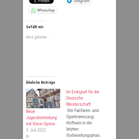
Telegram
WhatsApp
Gefällt mir:
Wird geladen …
Ähnliche Beiträge
Im Endspurt für die
Deutsche
Meisterschaft
-Der Fanfaren- und
Neue
Spielmannszug
Jugendvertretung
Hofheim in der
mit Vierer-Spitze
letzten
3. Juli 2022
Vorbereitungsphas
In