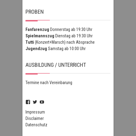
PROBEN
Fanfarenzug
Donnerstag ab 19:30 Uhr
Spielmannszug
Dienstag ab 19:30 Uhr
Tutti
(Konzert+Marsch) nach Absprache
Jugendzug
Samstag ab 10:00 Uhr
AUSBILDUNG / UNTERRICHT
Termine nach Vereinbarung
Profil
Profil
Profil
von
von
von
FSZHofheim
FSZHOH
UCIPUnOSBlWxEpiBka0jOAfw
Impressum
auf
auf
auf
Disclaimer
Facebook
Twitter
YouTube
Datenschutz
anzeigen
anzeigen
anzeigen