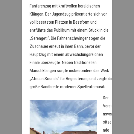
Fanfarenzug mit kraftvollen heraldischen
Klängen. Der Jugendzug präsentierte sich vor
voll besetzten Plätzen in Bestform und
entführte das Publikum mit einem Stück in die
„Serengeti“. Die Fahnenschwinger zogen die
Zuschauer erneut in ihren Bann, bevor der
Hauptzug mit einem abwechslungsreichen
Finale überzeugte. Neben traditionellen
Marschklängen sorgte insbesondere das Werk
„African Sounds“ für Begeisterung und zeigte die
große Bandbreite moderner Spielleutemusik.
Der
Verei
nsvor
sitze
nde