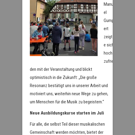
Manu
el
Gump
ert
zeigt
e sich
hoch
zufrie
den mit der Veranstaltung und blickt
optimistisch in die Zukunft: „Die große
Resonanz bestätigt uns in unserer Arbeit und
motiviert uns, weiterhin neue Wege zu gehen,
um Menschen für die Musik zu begeistern.“
Neue Ausbildungskurse starten im Juli
Für alle, die selbst Teil dieser musikalischen
Gemeinschaft werden möchten, bietet der