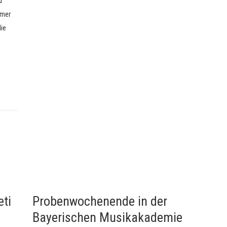
d
hmer
die
,
eti
Probenwochenende in der
Bayerischen Musikakademie