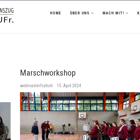
zug Hofheim i.UFr.
HOME
ÜBER UNS
MACH MIT!
Marschworkshop
webmasterfszhoh
15. April 2024