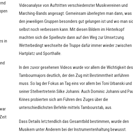
ernd
Videoanalyse von Auftritten verschiedenster Musikvereinen und
uppen
Marching-Bands angesagt. Gemeinsam überlegten man dann, was
den jeweiligen Gruppen besonders gut gelungen ist und wo man si
selbst noch verbessern kann. Mit diesen Bildern im Hinterkopf
machten sich die Spielleute dann auf den Weg zur Umsetzung.
s in
Wetterbedingt wechselte die Truppe dafür immer wieder zwischen
Hartplatz und Sporthalle.
und
In den zuvor gesehenen Videos wurde vor allem die Wichtigkeit des
Tambourmajors deutlich, der den Zug mit Bestimmtheit anführen
muss. So lag der Fokus an Tag eins vor allem bei Toni Urbanski und
seiner Stellvertreterin Silke Johanni. Auch Dominic Johanni und Pau
Krines probierten sich am Führen des Zuges über die
unterschiedlichsten Befehle mittels Tambourstab, aus.
war
Zeit
Dass Details letztendlich das Gesamtbild bestimmen, wurde den
Musikern unter Anderem bei der Instrumentenhaltung bewusst.