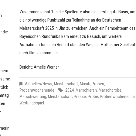
Zusammen schafften die Spielleute also eine erste gute Basis, um
n
die notwendige Punktzahl zur Teilnahme an der Deutschen
en
Meisterschaft 2025 in Ulm zu erreichen. Auch ein Fernsehteam des
r die
Bayerischen Rundfunks kam erneut zu Besuch, um weitere
Aufnahmen für einen Bericht über den Weg der Hofheimer Spielleut
s
nach Ulm zu sammeln.
Bericht: Amelie Werner
inem
nsame
Aktuelles/News
,
Meisterschaft
,
Musik
,
Proben
,
stück
Probenwochenende
2024
,
Marschieren
,
Marschprobe
,
nntag
Marschwertung
,
Meisterschaft
,
Presse
,
Probe
,
Probenwochenende
,
Wertungsspiel
ten
e
hmerin