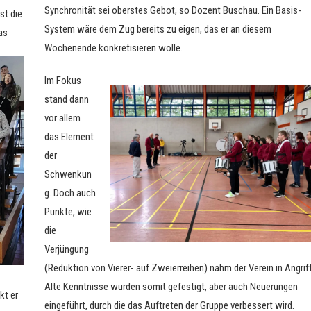
Synchronität sei oberstes Gebot, so Dozent Buschau. Ein Basis-
st die
System wäre dem Zug bereits zu eigen, das er an diesem
as
Wochenende konkretisieren wolle.
Im Fokus
stand dann
vor allem
das Element
der
Schwenkun
g. Doch auch
Punkte, wie
die
Verjüngung
(Reduktion von Vierer- auf Zweierreihen) nahm der Verein in Angriff
Alte Kenntnisse wurden somit gefestigt, aber auch Neuerungen
kt er
eingeführt, durch die das Auftreten der Gruppe verbessert wird.