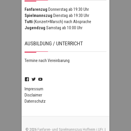
Fanfarenzug
Donnerstag ab 19:30 Uhr
Spielmannszug
Dienstag ab 19:30 Uhr
Tutti
(Konzert+Marsch) nach Absprache
Jugendzug
Samstag ab 10:00 Uhr
AUSBILDUNG / UNTERRICHT
Termine nach Vereinbarung
Profil
Profil
Profil
von
von
von
FSZHofheim
FSZHOH
UCIPUnOSBlWxEpiBka0jOAfw
Impressum
auf
auf
auf
Disclaimer
Facebook
Twitter
YouTube
Datenschutz
anzeigen
anzeigen
anzeigen
© 2026
Fanfaren- und Spielmannszug Hofheim i.UFr.
|