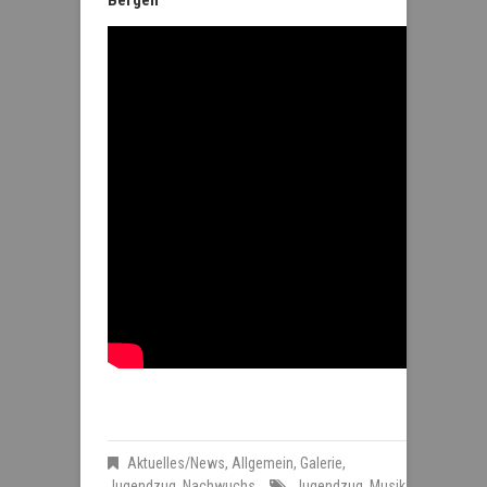
Aktuelles/News
,
Allgemein
,
Galerie
,
Jugendzug
,
Nachwuchs
Jugendzug
,
Musik
,