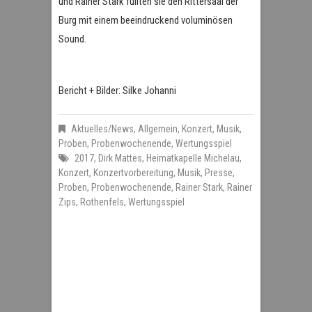
und Rainer Stark füllten sie den Rittersaal der
Burg mit einem beeindruckend voluminösen
Sound.
Bericht + Bilder: Silke Johanni
Aktuelles/News
,
Allgemein
,
Konzert
,
Musik
,
Proben
,
Probenwochenende
,
Wertungsspiel
2017
,
Dirk Mattes
,
Heimatkapelle Michelau
,
Konzert
,
Konzertvorbereitung
,
Musik
,
Presse
,
Proben
,
Probenwochenende
,
Rainer Stark
,
Rainer
Zips
,
Rothenfels
,
Wertungsspiel