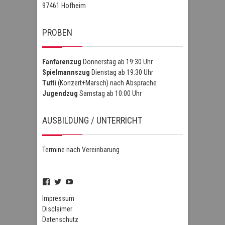
97461 Hofheim
PROBEN
Fanfarenzug
Donnerstag ab 19:30 Uhr
Spielmannszug
Dienstag ab 19:30 Uhr
Tutti
(Konzert+Marsch) nach Absprache
Jugendzug
Samstag ab 10:00 Uhr
AUSBILDUNG / UNTERRICHT
Termine nach Vereinbarung
Profil
Profil
Profil
von
von
von
FSZHofheim
FSZHOH
UCIPUnOSBlWxEpiBka0jOAfw
Impressum
auf
auf
auf
Disclaimer
Facebook
Twitter
YouTube
Datenschutz
anzeigen
anzeigen
anzeigen