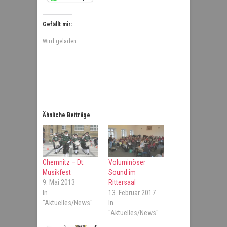
Gefällt mir:
Wird geladen …
Ähnliche Beiträge
Chemnitz – Dt.
Voluminöser
Musikfest
Sound im
9. Mai 2013
Rittersaal
In
13. Februar 2017
"Aktuelles/News"
In
"Aktuelles/News"