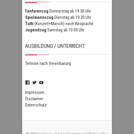
Fanfarenzug
Donnerstag ab 19:30 Uhr
Spielmannszug
Dienstag ab 19:30 Uhr
Tutti
(Konzert+Marsch) nach Absprache
Jugendzug
Samstag ab 10:00 Uhr
AUSBILDUNG / UNTERRICHT
Termine nach Vereinbarung
Profil
Profil
Profil
von
von
von
FSZHofheim
FSZHOH
UCIPUnOSBlWxEpiBka0jOAfw
Impressum
auf
auf
auf
Disclaimer
Facebook
Twitter
YouTube
Datenschutz
anzeigen
anzeigen
anzeigen
© 2026
Fanfaren- und Spielmannszug Hofheim i.UFr.
|