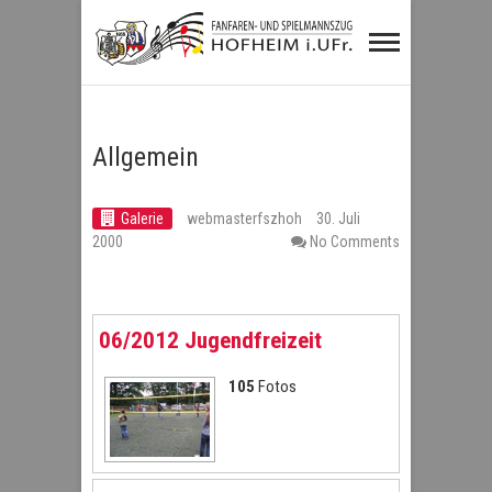
Fanfaren- und
Spielmannszug
Hofheim i.UFr.
Allgemein
Galerie
webmasterfszhoh
30. Juli
2000
No Comments
06/2012 Jugendfreizeit
105
Fotos