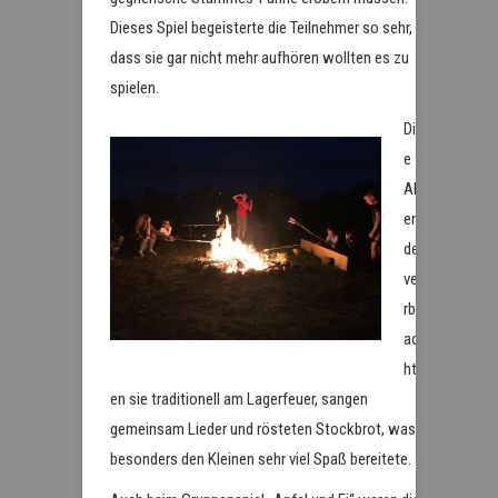
Dieses Spiel begeisterte die Teilnehmer so sehr,
dass sie gar nicht mehr aufhören wollten es zu
spielen.
Di
e
Ab
en
de
ve
rbr
ac
ht
en sie traditionell am Lagerfeuer, sangen
gemeinsam Lieder und rösteten Stockbrot, was
besonders den Kleinen sehr viel Spaß bereitete.