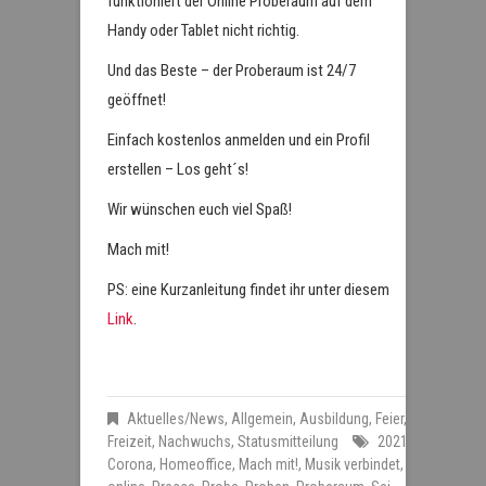
funktioniert der Online Proberaum auf dem
Handy oder Tablet nicht richtig.
Und das Beste – der Proberaum ist 24/7
geöffnet!
Einfach kostenlos anmelden und ein Profil
erstellen – Los geht´s!
Wir wünschen euch viel Spaß!
Mach mit!
PS: eine Kurzanleitung findet ihr unter diesem
Link
.
Aktuelles/News
,
Allgemein
,
Ausbildung
,
Feier
,
Freizeit
,
Nachwuchs
,
Statusmitteilung
2021
,
Corona
,
Homeoffice
,
Mach mit!
,
Musik verbindet
,