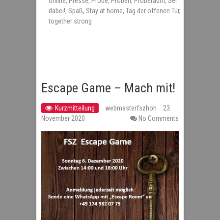
online
,
Presse
,
Probe
,
Proben
,
Proberaum
,
Sei
dabei!
,
Spaß
,
Stay at home
,
Tag der offenen Tür
,
together strong
Escape Game – Mach mit!
Kurzmitteilung
webmasterfszhoh
23.
November 2020
No Comments