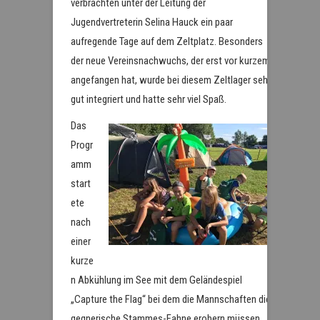
verbrachten unter der Leitung der
Jugendvertreterin Selina Hauck ein paar
aufregende Tage auf dem Zeltplatz. Besonders
der neue Vereinsnachwuchs, der erst vor kurzem
angefangen hat, wurde bei diesem Zeltlager sehr
gut integriert und hatte sehr viel Spaß.
Das
Progr
amm
start
ete
nach
einer
kurze
n Abkühlung im See mit dem Geländespiel
„Capture the Flag“ bei dem die Mannschaften die
gegnerische Stammes-Fahne erobern müssen.