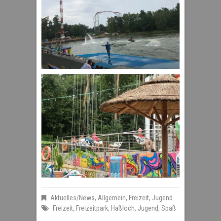
Aktuelles/News
,
Allgemein
,
Freizeit
,
Jugend
Freizeit
,
Freizeitpark
,
Haßloch
,
Jugend
,
Spaß