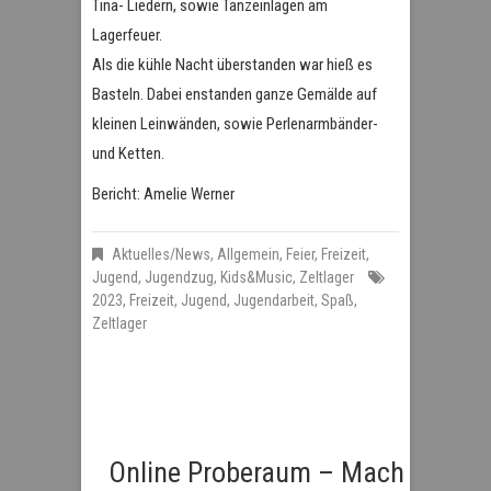
Tina- Liedern, sowie Tanzeinlagen am
Lagerfeuer.
Als die kühle Nacht überstanden war hieß es
Basteln. Dabei enstanden ganze Gemälde auf
kleinen Leinwänden, sowie Perlenarmbänder-
und Ketten.
Bericht: Amelie Werner
Aktuelles/News
,
Allgemein
,
Feier
,
Freizeit
,
Jugend
,
Jugendzug
,
Kids&Music
,
Zeltlager
2023
,
Freizeit
,
Jugend
,
Jugendarbeit
,
Spaß
,
Zeltlager
Online Proberaum – Mach