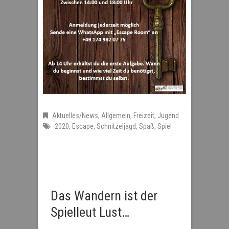
Aktuelles/News
,
Allgemein
,
Freizeit
,
Jugend
2020
,
Escape
,
Schnitzeljagd
,
Spaß
,
Spiel
Das Wandern ist der
Spielleut Lust…