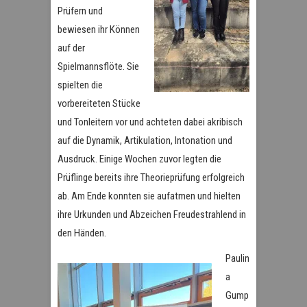
Prüfern und
bewiesen ihr Können
auf der
Spielmannsflöte. Sie
spielten die
vorbereiteten Stücke
und Tonleitern vor und achteten dabei akribisch
auf die Dynamik, Artikulation, Intonation und
Ausdruck. Einige Wochen zuvor legten die
Prüflinge bereits ihre Theorieprüfung erfolgreich
ab. Am Ende konnten sie aufatmen und hielten
ihre Urkunden und Abzeichen Freudestrahlend in
den Händen.
Paulin
a
Gump