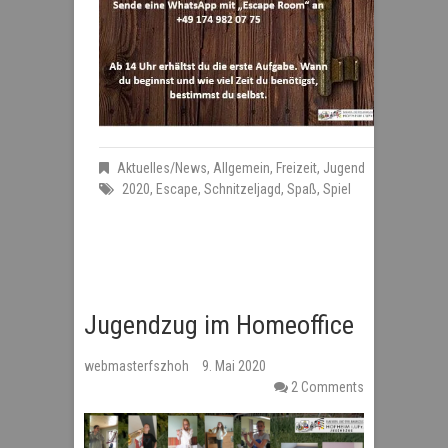
Aktuelles/News
,
Allgemein
,
Freizeit
,
Jugend
2020
,
Escape
,
Schnitzeljagd
,
Spaß
,
Spiel
Jugendzug im Homeoffice
webmasterfszhoh
9. Mai 2020
2 Comments