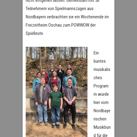
nicht entgehen lassen. Gemeinsam mit 50
Teilnehmern von Spielmannszügen aus
Nordbayern verbrachten sie ein Wochenende im
Freizeitheim Oschau zum POWWOW der
Spielleute.
Ein
buntes
musikalis
ches
Program
m wurde
hier vom
Nordbaye
rischen
Musikbun
d für die