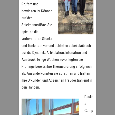
Prüfern und
bewiesen ihr Können
auf der
Spielmannsflöte. Sie
spielten die
vorbereiteten Stücke
und Tonleitern vor und achteten dabei akribisch
auf die Dynamik, Artikulation, Intonation und
Ausdruck. Einige Wochen zuvor legten die
Prüflinge bereits ihre Theorieprüfung erfolgreich
ab. Am Ende konnten sie aufatmen und hielten
ihre Urkunden und Abzeichen Freudestrahlend in
den Händen.
Paulin
a
Gump