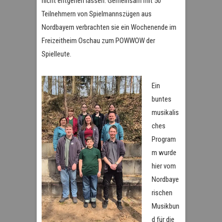
nicht entgehen lassen. Gemeinsam mit 50
Teilnehmern von Spielmannszügen aus
Nordbayern verbrachten sie ein Wochenende im
Freizeitheim Oschau zum POWWOW der
Spielleute.
Ein
buntes
musikalis
ches
Program
m wurde
hier vom
Nordbaye
rischen
Musikbun
d für die