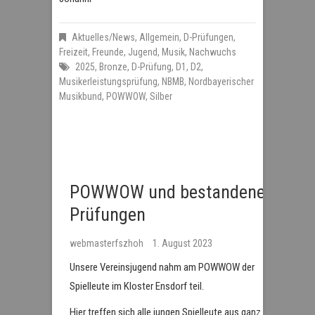
Aktuelles/News
,
Allgemein
,
D-Prüfungen
,
Freizeit
,
Freunde
,
Jugend
,
Musik
,
Nachwuchs
2025
,
Bronze
,
D-Prüfung
,
D1
,
D2
,
Musikerleistungsprüfung
,
NBMB
,
Nordbayerischer
Musikbund
,
POWWOW
,
Silber
POWWOW und bestandene
Prüfungen
webmasterfszhoh
1. August 2023
Unsere Vereinsjugend nahm am POWWOW der
Spielleute im Kloster Ensdorf teil.
Hier treffen sich alle jungen Spielleute aus ganz