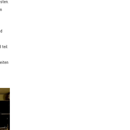
isten.
en
nd
teil.
eiten