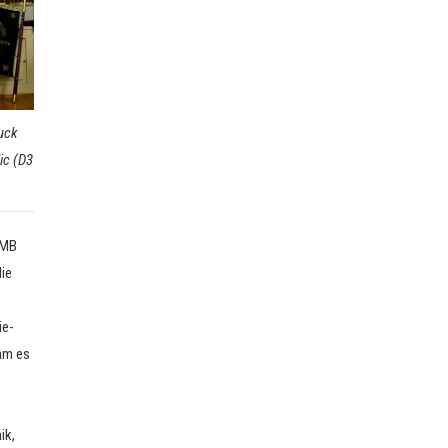
uck
ic (D3
BMB
die
ie-
am es
ik,