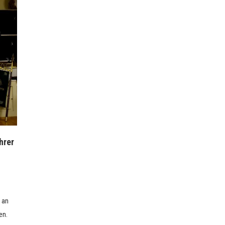
hrer
 an
en.