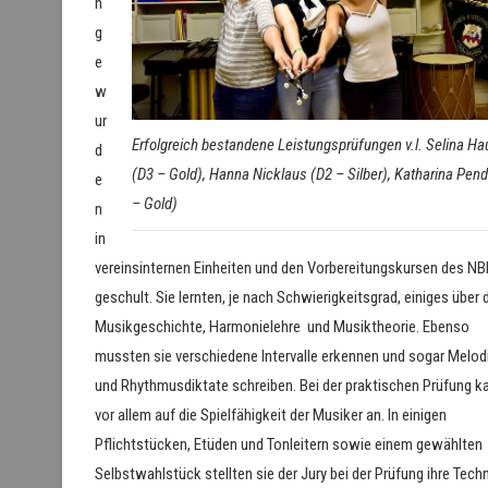
n
g
e
w
ur
Erfolgreich bestandene Leistungsprüfungen v.l. Selina Ha
d
(D3 – Gold), Hanna Nicklaus (D2 – Silber), Katharina Pend
e
– Gold)
n
in
vereinsinternen Einheiten und den Vorbereitungskursen des N
geschult. Sie lernten, je nach Schwierigkeitsgrad, einiges über 
Musikgeschichte, Harmonielehre und Musiktheorie. Ebenso
mussten sie verschiedene Intervalle erkennen und sogar Melod
und Rhythmusdiktate schreiben. Bei der praktischen Prüfung k
vor allem auf die Spielfähigkeit der Musiker an. In einigen
Pflichtstücken, Etüden und Tonleitern sowie einem gewählten
Selbstwahlstück stellten sie der Jury bei der Prüfung ihre Techn