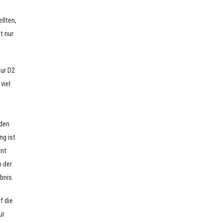
llten,
t nur
zur D2
viel
iden
ng ist
ent
n der
bnis.
f die
ür