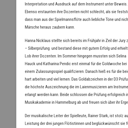
Interpretation und Ausdruck auf dem Instrument unter Beweis.
Ebenso erstaunten ihre Dozenten nicht schlecht, als sie festste
dass man aus der Spielmannsflöte auch liebliche Töne und nich
Märsche heraus zaubern kann.
Hanna Nicklaus stellte sich bereits im Frühjahr in Zeil der Jury 
– Silberprüfung und bestand diese mit gutem Erfolg und erhielt 
Lob ihrer Dozenten. Im Sommer hingegen mussten sich Selina
Hauck und Katharina Pendic erst einmal für die Goldwoche bei
einem Zulassungsspiel qualifizieren. Danach hieß es für die be
hart arbeiten und viel lernen. Das Goldabzeichen in der D3 Prüfu
die höchste Auszeichnung die im Laienmusizieren am Instrum
erlangt werden kann. Beide schlossen die Prüfung erfolgreich i
Musikakademie in Hammelburg ab und freuen sich über ihr Erge
Der musikalische Leiter der Spielleute, Rainer Stark, ist stolz au
Leistung der drei jungen Flötistinnen und beglückwünscht sie f