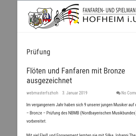
Fanfaren- und Spielmanns
Prüfung
Flöten und Fanfaren mit Bronze
ausgezeichnet
webmasterfszhoh
3. Januar 2019
No Com
Im vergangenem Jahr haben sich 9 unserer jungen Musiker auf 
– Bronze – Prüfung des NBMB (Nordbayerischen Musikbundes
vorbereitet.
Mit viel Fleiß und Engagement lernten sie mit Silke Johanni The