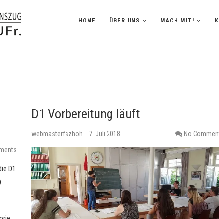
zug Hofheim i.UFr.
HOME
ÜBER UNS
MACH MIT!
D1 Vorbereitung läuft
webmasterfszhoh
7. Juli 2018
No Commen
ments
die D1
)
orie