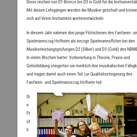
Diese reichen von D1 Bronze bis D3 in Gold für die Instrumental
Mit diesen Lehrgängen werden die Musiker geschult und könn
sich auf ihrem Instrument weiterentwickeln.
In diesem Jahr nahmen drei junge Flötistinnen des Fanfaren- u
Spielmannszug Hofheim als einzige Spielmannsflöten bei den
Musikerleistungsprüfungen D2 (Silber) und D3 (Gold) des NBMB 
In vielen Wochen harter Vorbereitung in Theorie, Praxis und
Gehörbildung steigerten sie merklich ihre musikalischen Fähigk
und tragen damit auch einen Teil zur Qualitätssteigerung des
Fanfaren- und Spielmannszug Hofheim teil.
Di
e
Pr
üf
li