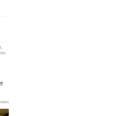
d
,
nze
,
er
ments