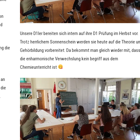
on
nd
Unsere D1ler bereiten sich intern auf ihre D1 Prüfung im Herbst vor.
Trotz herrlichem Sonnenschein werden sie heute auf die Theorie u
ng die
Gehörbildung vorbereitet. Da bekommt man gleich wieder mit, das
die enharmonische Verwechslung kein begriff aus dem
Chemieunterricht ist
 an
 die
.