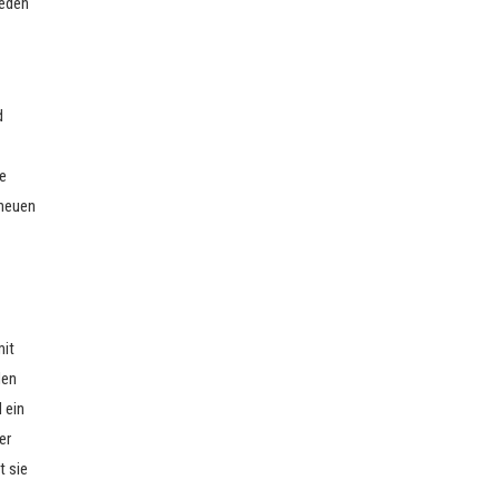
ieden
d
te
 neuen
mit
den
 ein
er
t sie