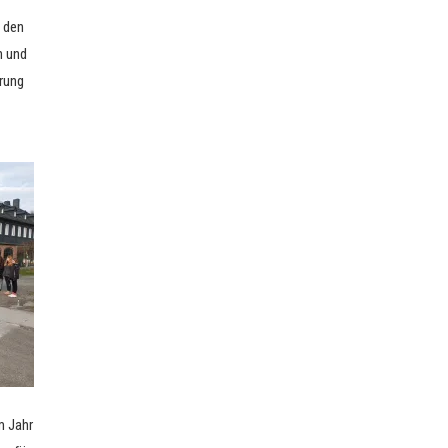
 den
n und
erung
m Jahr