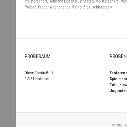
Meisterschaft
,
Hermann Dirscherl
,
lehesten
,
Meisterschaft
,
Pro
Proben
,
Probenwochenende
,
Rainer Zips
,
schieferpark
PROBERAUM
PROBEN
Obere Torstraße 7
Fanfaren
97461 Hofheim
Spielman
Tutti
(Konz
Jugendz
© 2026
Fa