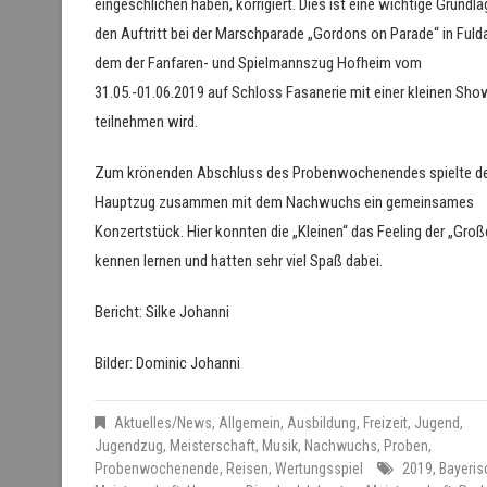
eingeschlichen haben, korrigiert. Dies ist eine wichtige Grundla
den Auftritt bei der Marschparade „Gordons on Parade“ in Fulda
dem der Fanfaren- und Spielmannszug Hofheim vom
31.05.-01.06.2019 auf Schloss Fasanerie mit einer kleinen Sho
teilnehmen wird.
Zum krönenden Abschluss des Probenwochenendes spielte d
Hauptzug zusammen mit dem Nachwuchs ein gemeinsames
Konzertstück. Hier konnten die „Kleinen“ das Feeling der „Groß
kennen lernen und hatten sehr viel Spaß dabei.
Bericht: Silke Johanni
Bilder: Dominic Johanni
Aktuelles/News
,
Allgemein
,
Ausbildung
,
Freizeit
,
Jugend
,
Jugendzug
,
Meisterschaft
,
Musik
,
Nachwuchs
,
Proben
,
Probenwochenende
,
Reisen
,
Wertungsspiel
2019
,
Bayeris