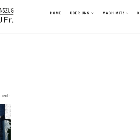
zug Hofheim i.UFr.
HOME
ÜBER UNS
MACH MIT!
ments