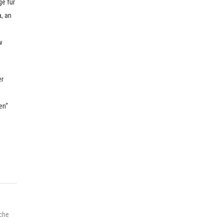
ge für
, an
w
er
en“
che