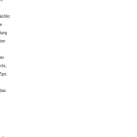
ächlic
ie
dung
ten
er
rte,
Zips
 das