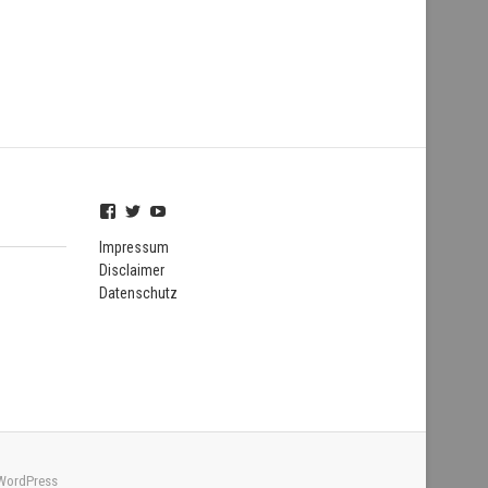
Profil
Profil
Profil
von
von
von
FSZHofheim
FSZHOH
UCIPUnOSBlWxEpiBka0jOAfw
Impressum
auf
auf
auf
Disclaimer
Facebook
Twitter
YouTube
Datenschutz
anzeigen
anzeigen
anzeigen
WordPress