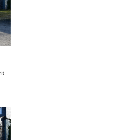
r
mit