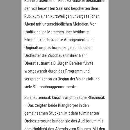
Bühne präsentieren. Fast 90 Musiker beschallten
den voll besetzten Saal und bescherten dem
Publikum einen kurzweiligen unvergesslichen
Abend mit unterschiedlichen Melodien. Von
traditionellen Märschen über berühmte
Filmmusiken, bekannte Arrangements und
Originalkompositionen zogen die beiden
Orchester die Zuschauer in ihren Bann.
Oberstleutnant a.D. Jürgen Bereiter führte
wortgewandt durch das Programm und
versprach schon zu Beginn der Veranstaltung
viele Sternschnuppenmomente.
Spielleutemusik küsst symphonische Blasmusik
– Das zeigten beide Klangkörper in den
gemeinsamen Stücken. Mit dem fulminanten
Orchestersound bringen sie das Auditorium mit
dem Highlight des Abends zum Staunen. Mit den