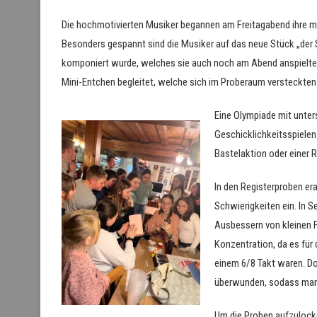
Die hochmotivierten Musiker begannen am Freitagabend ihre mus
Besonders gespannt sind die Musiker auf das neue Stück „der S
komponiert wurde, welches sie auch noch am Abend anspielten. 
Mini-Entchen begleitet, welche sich im Proberaum versteckte
Eine Olympiade mit unter
Geschicklichkeitsspielen
Bastelaktion oder einer 
In den Registerproben er
Schwierigkeiten ein. In S
Ausbessern von kleinen 
Konzentration, da es für
einem 6/8 Takt waren. Do
überwunden, sodass man h
Um die Proben aufzulocke