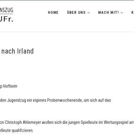
zug Hofheim i.UFr.
HOME
ÜBER UNS
MACH MIT!
 nach Irland
ug Hofheim
ür den Jugendzug ein eigenes Probenwochenende, um sich auf das
on Christoph Ahlemeyer wollen sich die jungen Spielleute im Wertungsspiel a
leute qualifizieren.