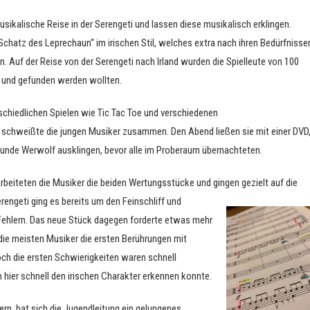
ikalische Reise in der Serengeti und lassen diese musikalisch erklingen.
chatz des Leprechaun“ im irischen Stil, welches extra nach ihren Bedürfnisse
Auf der Reise von der Serengeti nach Irland wurden die Spielleute von 100
n und gefunden werden wollten.
schiedlichen Spielen wie Tic Tac Toe und verschiedenen
 schweißte die jungen Musiker zusammen. Den Abend ließen sie mit einer DVD
Runde Werwolf ausklingen, bevor alle im Proberaum übernachteten.
arbeiteten die Musiker die beiden Wertungsstücke und gingen gezielt auf
die
erengeti ging es bereits um den Feinschliff und
Fehlern. Das neue Stück dagegen forderte etwas mehr
 die meisten Musiker die ersten Berührungen mit
ch die ersten Schwierigkeiten waren schnell
ier schnell den irischen Charakter erkennen konnte.
rn, hat sich die Jugendleitung ein gelungenes