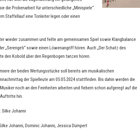
e die Probenarbeit für unterschiedliche „Minispiele“.
 Staffellauf eine Tonleiter legen oder einen
gister wieder zusammen und feilte am gemeinsamen Spiel sowie Klangbalance
 der „Serengeti“ sowie einen Löwenangriff hören. Auch „Der Schatz des
nte den Kobold über den Regenbogen tanzen hören.
emiere der beiden Wertungsstücke soll bereits am musikalischen
nnachmittag der Spielleute am 05.05.2024 stattfinden. Bis dahin werden die
Musiker noch an den Feinheiten arbeiten und fiebern schon aufgeregt auf die
Auftritte hin.
: Silke Johanni
: Silke Johanni, Dominic Johanni, Jessica Dümpert