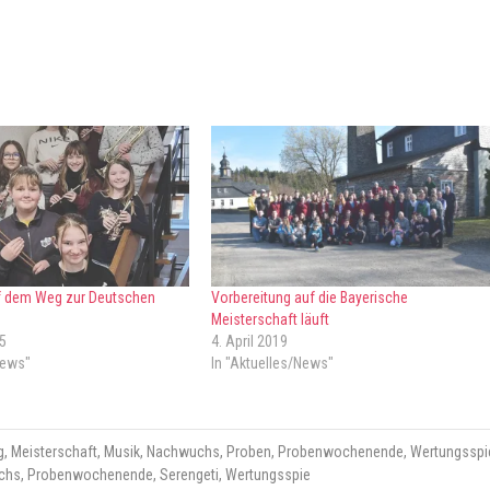
 dem Weg zur Deutschen
Vorbereitung auf die Bayerische
Meisterschaft läuft
5
4. April 2019
News"
In "Aktuelles/News"
g
,
Meisterschaft
,
Musik
,
Nachwuchs
,
Proben
,
Probenwochenende
,
Wertungsspi
chs
,
Probenwochenende
,
Serengeti
,
Wertungsspie