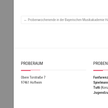
←
Probenwochenende in der Bayerischen Musikakademie 
PROBERAUM
PROBEN
Obere Torstraße 7
Fanfaren
97461 Hofheim
Spielman
Tutti
(Konz
Jugendz