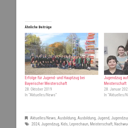
Ähnliche Beiträge
Erfolge für Jugend- und Hauptzug bei
Jugendzug auf
Bayerischer Meisterschaft
Meisterschaft
28. Oktober 2019
28. Januar 202
In "Aktuelles/News"
In "Aktuelles/
Aktuelles/News
,
Ausbildung
,
Ausbildung
,
Jugend
,
Jugendzu
2024
,
Jugendzug
,
Kids
,
Leprechaun
,
Meisterschaft
,
Nachwu