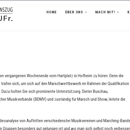
zug Hofheim i.UFr.
HOME
ÜBER UNS
MACH MIT!
m vergangenen Wochenende vom Hartplatz in Hofheim zu hören. Denn die
trafen sich, um sich auf den Marschwettbewerb im Rahmen der Qualifikation
. Dazu holten Sie sich prominente Unterstützung. Dieter Buschau,
scher Musikverbände (BDMV) und zuständig für Marsch und Show, leitete die
Videoanalyse von Auftritten verschiedenster Musikvereinen und Marching-Band
n Gruppen besonders gut gelungen ist und wo man sich selbst noch verbesse