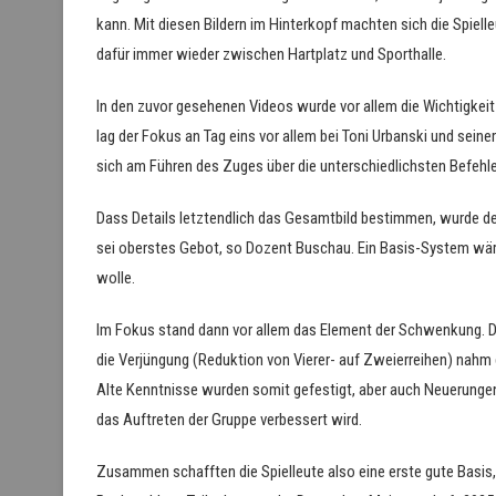
kann. Mit diesen Bildern im Hinterkopf machten sich die Spiel
dafür immer wieder zwischen Hartplatz und Sporthalle.
In den zuvor gesehenen Videos wurde vor allem die Wichtigkei
lag der Fokus an Tag eins vor allem bei Toni Urbanski und seine
sich am Führen des Zuges über die unterschiedlichsten Befehl
Dass Details letztendlich das Gesamtbild bestimmen, wurde d
sei oberstes Gebot, so Dozent Buschau. Ein Basis-System wär
wolle.
Im Fokus stand dann vor allem das Element der Schwenkung. 
die Verjüngung (Reduktion von Vierer- auf Zweierreihen) nahm d
Alte Kenntnisse wurden somit gefestigt, aber auch Neuerungen 
das Auftreten der Gruppe verbessert wird.
Zusammen schafften die Spielleute also eine erste gute Basis