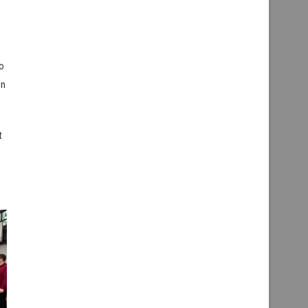
So
en
t