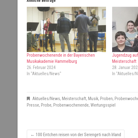
Ähnliche Beiträge
Probenwochenende in der Bayerischen
Jugendzug auf
Musikakademie Hammelburg
Meisterschaft
26. Februar 2024
28. Januar 202
In "Aktuelles/News"
In "Aktuelles/
Aktuelles/News
,
Meisterschaft
,
Musik
,
Proben
,
Probenwoch
Presse
,
Probe
,
Probenwochenende
,
Wertungsspiel
←
100 Entchen reisen von der Serengeti nach Irland