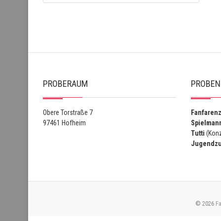
PROBERAUM
PROBEN
Obere Torstraße 7
Fanfaren
97461 Hofheim
Spielman
Tutti
(Konz
Jugendz
© 2026
Fa