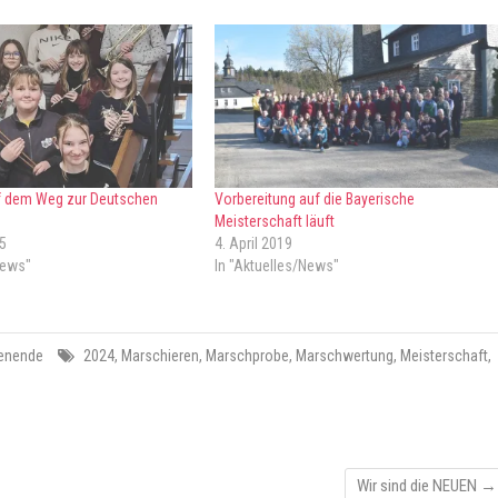
 dem Weg zur Deutschen
Vorbereitung auf die Bayerische
Meisterschaft läuft
5
4. April 2019
News"
In "Aktuelles/News"
enende
2024
,
Marschieren
,
Marschprobe
,
Marschwertung
,
Meisterschaft
,
Wir sind die NEUEN
→