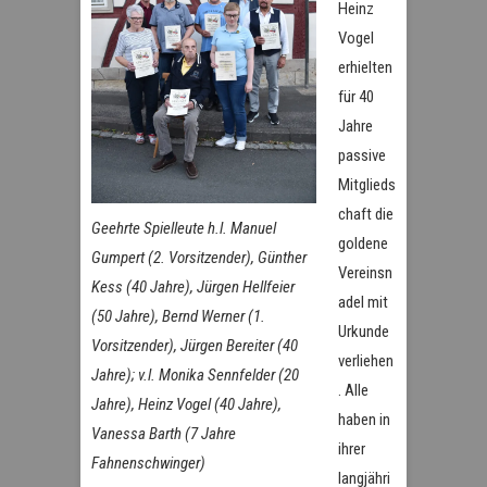
Heinz
Vogel
erhielten
für 40
Jahre
passive
Mitglieds
chaft die
Geehrte Spielleute h.l. Manuel
goldene
Gumpert (2. Vorsitzender), Günther
Vereinsn
Kess (40 Jahre), Jürgen Hellfeier
adel mit
(50 Jahre), Bernd Werner (1.
Urkunde
Vorsitzender), Jürgen Bereiter (40
verliehen
Jahre); v.l. Monika Sennfelder (20
. Alle
Jahre), Heinz Vogel (40 Jahre),
haben in
Vanessa Barth (7 Jahre
ihrer
Fahnenschwinger)
langjähri