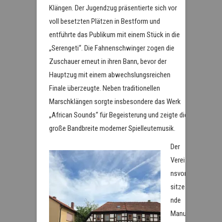
Klängen. Der Jugendzug präsentierte sich vor
voll besetzten Plätzen in Bestform und
entführte das Publikum mit einem Stück in die
„Serengeti“. Die Fahnenschwinger zogen die
Zuschauer erneut in ihren Bann, bevor der
Hauptzug mit einem abwechslungsreichen
Finale überzeugte. Neben traditionellen
Marschklängen sorgte insbesondere das Werk
„African Sounds“ für Begeisterung und zeigte die
große Bandbreite moderner Spielleutemusik.
Der
Verei
nsvor
sitze
nde
Manu