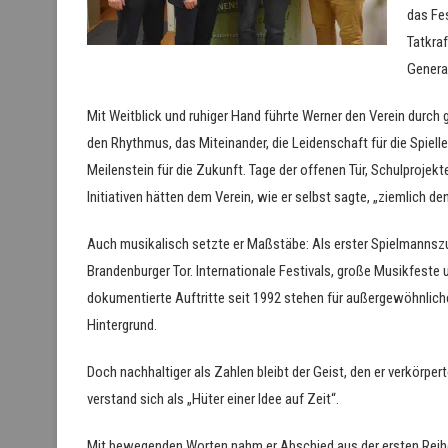
das Fes
Tatkra
Genera
Mit Weitblick und ruhiger Hand führte Werner den Verein durch 
den Rhythmus, das Miteinander, die Leidenschaft für die Spiell
Meilenstein für die Zukunft. Tage der offenen Tür, Schulproje
Initiativen hätten dem Verein, wie er selbst sagte, „ziemlich de
Auch musikalisch setzte er Maßstäbe: Als erster Spielmannsz
Brandenburger Tor. Internationale Festivals, große Musikfeste 
dokumentierte Auftritte seit 1992 stehen für außergewöhnlich
Hintergrund.
Doch nachhaltiger als Zahlen bleibt der Geist, den er verkörpe
verstand sich als „Hüter einer Idee auf Zeit“.
Mit bewegenden Worten nahm er Abschied aus der ersten Reihe