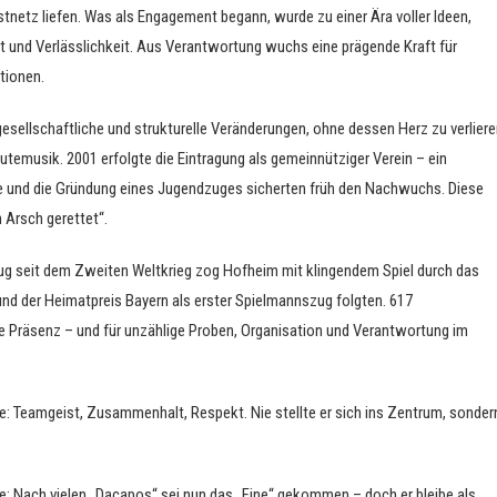
tnetz liefen. Was als Engagement begann, wurde zu einer Ära voller Ideen,
ft und Verlässlichkeit. Aus Verantwortung wuchs eine prägende Kraft für
tionen.
gesellschaftliche und strukturelle Veränderungen, ohne dessen Herz zu verliere
eutemusik. 2001 erfolgte die Eintragung als gemeinnütziger Verein – ein
kte und die Gründung eines Jugendzuges sicherten früh den Nachwuchs. Diese
n Arsch gerettet“.
ug seit dem Zweiten Weltkrieg zog Hofheim mit klingendem Spiel durch das
und der Heimatpreis Bayern als erster Spielmannszug folgten. 617
e Präsenz – und für unzählige Proben, Organisation und Verantwortung im
rte: Teamgeist, Zusammenhalt, Respekt. Nie stellte er sich ins Zentrum, sonder
: Nach vielen „Dacapos“ sei nun das „Fine“ gekommen – doch er bleibe als