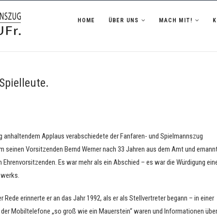
zug Hofheim i.UFr.
HOME
ÜBER UNS
MACH MIT!
Spielleute.
ng anhaltendem Applaus verabschiedete der Fanfaren- und Spielmannszug
m seinen Vorsitzenden Bernd Werner nach 33 Jahren aus dem Amt und ernann
m Ehrenvorsitzenden. Es war mehr als ein Abschied – es war die Würdigung ein
werks.
er Rede erinnerte er an das Jahr 1992, als er als Stellvertreter begann – in einer
n der Mobiltelefone „so groß wie ein Mauerstein“ waren und Informationen übe