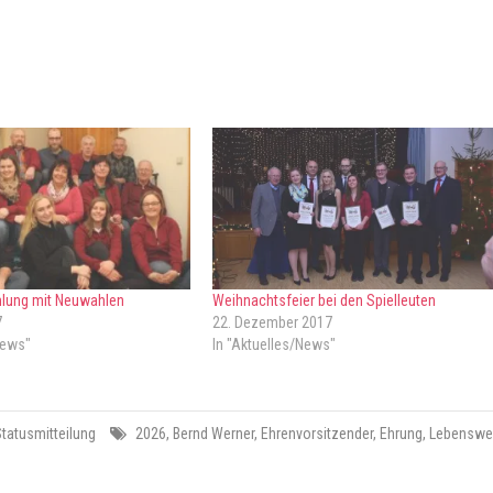
lung mit Neuwahlen
Weihnachtsfeier bei den Spielleuten
7
22. Dezember 2017
News"
In "Aktuelles/News"
tatusmitteilung
2026
,
Bernd Werner
,
Ehrenvorsitzender
,
Ehrung
,
Lebenswe