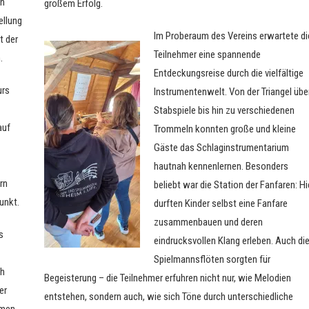
en
großem Erfolg.
ellung
Im Proberaum des Vereins erwartete di
t der
Teilnehmer eine spannende
.
Entdeckungsreise durch die vielfältige
urs
Instrumentenwelt. Von der Triangel übe
Stabspiele bis hin zu verschiedenen
auf
Trommeln konnten große und kleine
Gäste das Schlaginstrumentarium
hautnah kennenlernen. Besonders
rn
beliebt war die Station der Fanfaren: Hi
unkt.
durften Kinder selbst eine Fanfare
zusammenbauen und deren
s
eindrucksvollen Klang erleben. Auch di
Spielmannsflöten sorgten für
ch
Begeisterung – die Teilnehmer erfuhren nicht nur, wie Melodien
er
entstehen, sondern auch, wie sich Töne durch unterschiedliche
hmen