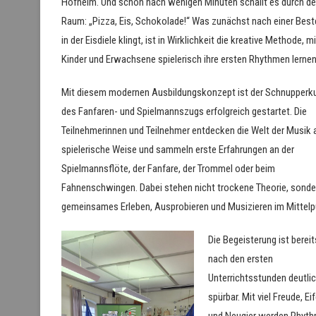
Hofheim. Und schon nach wenigen Minuten schallt es durch d
Raum: „Pizza, Eis, Schokolade!“ Was zunächst nach einer Best
in der Eisdiele klingt, ist in Wirklichkeit die kreative Methode, mi
Kinder und Erwachsene spielerisch ihre ersten Rhythmen lernen
Mit diesem modernen Ausbildungskonzept ist der Schnupperk
des Fanfaren- und Spielmannszugs erfolgreich gestartet. Die
Teilnehmerinnen und Teilnehmer entdecken die Welt der Musik 
spielerische Weise und sammeln erste Erfahrungen an der
Spielmannsflöte, der Fanfare, der Trommel oder beim
Fahnenschwingen. Dabei stehen nicht trockene Theorie, sonde
gemeinsames Erleben, Ausprobieren und Musizieren im Mittelp
Die Begeisterung ist bereit
nach den ersten
Unterrichtsstunden deutli
spürbar. Mit viel Freude, Eif
und Neugier werden Rhyt