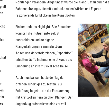
Rohrlängen verändern. Abgerundet wurde die Klang-Safari durch di
pielt
Fahnenschwinger, die mit eindrucksvollen Würfen und Figuren
fe
faszinierende Einblicke in ihre Kunst boten.
icht
Ein besonderes Highlight: Alle Besucher
konnten die Instrumente selbst
den
ausprobieren und so eigene
Klangerfahrungen sammeln. Zum
Abschluss der erfolgreichen „Expedition“
, hat
erhielten die Teilnehmer eine Urkunde als
Erinnerung an ihre musikalische Reise.
n
Auch musikalisch hatte der Tag der
en.
offenen Tür einiges zu bieten. Zur
den
Eröffnung begeisterte der Fanfarenzug
bis
mit kraftvollen heraldischen Klängen. Der
des
Jugendzug präsentierte sich vor voll