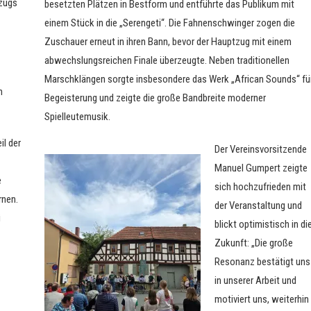
zugs
besetzten Plätzen in Bestform und entführte das Publikum mit
einem Stück in die „Serengeti“. Die Fahnenschwinger zogen die
Zuschauer erneut in ihren Bann, bevor der Hauptzug mit einem
abwechslungsreichen Finale überzeugte. Neben traditionellen
Marschklängen sorgte insbesondere das Werk „African Sounds“ fü
h
Begeisterung und zeigte die große Bandbreite moderner
Spielleutemusik.
il der
Der Vereinsvorsitzende
Manuel Gumpert zeigte
e
sich hochzufrieden mit
rnen.
der Veranstaltung und
i
blickt optimistisch in di
Zukunft: „Die große
Resonanz bestätigt uns
in unserer Arbeit und
motiviert uns, weiterhin