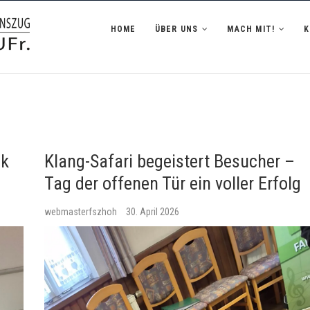
zug Hofheim i.UFr.
HOME
ÜBER UNS
MACH MIT!
ik
Klang-Safari begeistert Besucher –
Tag der offenen Tür ein voller Erfolg
webmasterfszhoh
30. April 2026