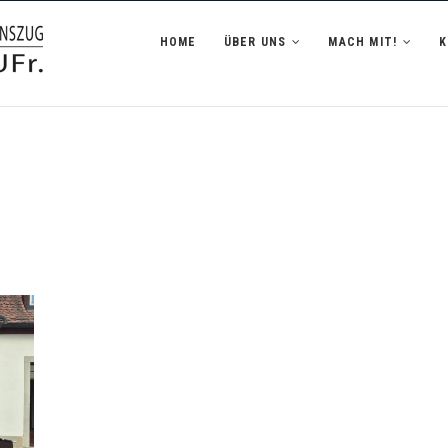
zug Hofheim i.UFr.
HOME
ÜBER UNS
MACH MIT!