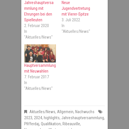
Jahreshauptversa
Neue
mmlung mit
Jugendvertretung
Ehrungen bei den
mit Vierer-Spitze
Spielleuten
3. Juli 2022
2. Februar 2020
In
In
"Aktuelles/News"
"Aktuelles/News"
Hauptversammlung
mit Neuwahlen
7. Februar 2017
In
"Aktuelles/News"
Aktuelles/News
,
Allgemein
,
Nachwuchs
2023
,
2024
,
highlights
,
Jahreshauptversammlung
,
Pfifferdaj
,
Qualifikation
,
Ribeauville
,