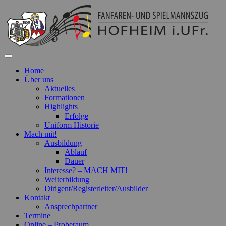
Fanfaren- und Spielmannszug Hofheim
Home
i.UFr.
Über uns
Aktuelles
Formationen
Highlights
Erfolge
Uniform Historie
Mach mit!
Ausbildung
Ablauf
Dauer
Interesse? – MACH MIT!
Weiterbildung
Dirigent/Registerleiter/Ausbilder
Kontakt
Ansprechpartner
Termine
Online – Proberaum