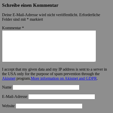
Schreibe einen Kommentar
Deine E-Mail-Adresse wird nicht veröffentlicht.
Erforderliche
Felder sind mit
*
markiert
Kommentar
*
I accept that my given data and my IP address is sent to a server in
the USA only for the purpose of spam prevention through the
Akismet
program.
More information on Akismet and GDPR
.
Name
E-Mail-Adresse
Website