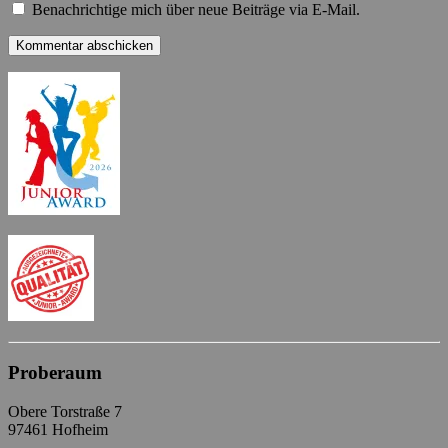
Benachrichtige mich über neue Beiträge via E-Mail.
Proberaum
Obere Torstraße 7
97461 Hofheim