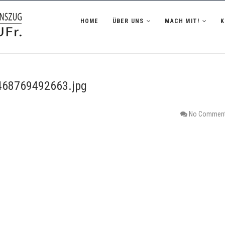
zug Hofheim i.UFr.
HOME
ÜBER UNS
MACH MIT!
68769492663.jpg
No Commen