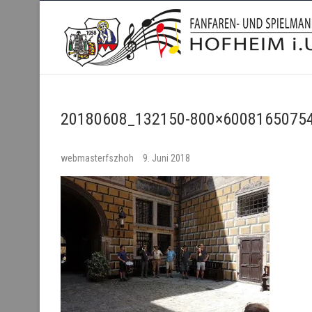
Fanfaren- und Spielmanns
20180608_132150-800×60081650754
webmasterfszhoh
9. Juni 2018