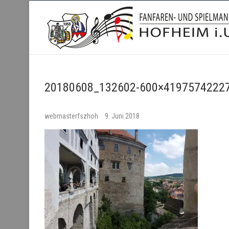
Fanfaren- und Spielmanns
20180608_132602-600×41975742227
webmasterfszhoh
9. Juni 2018