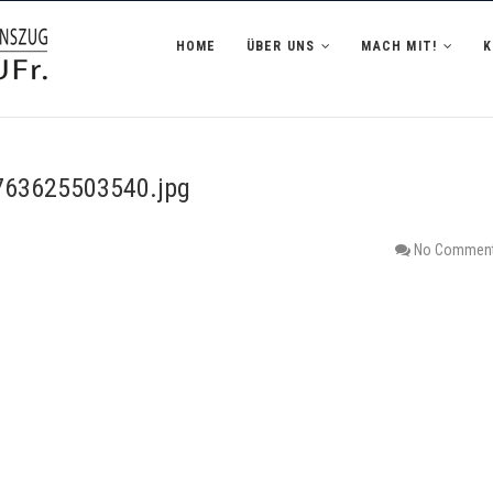
zug Hofheim i.UFr.
HOME
ÜBER UNS
MACH MIT!
63625503540.jpg
No Commen