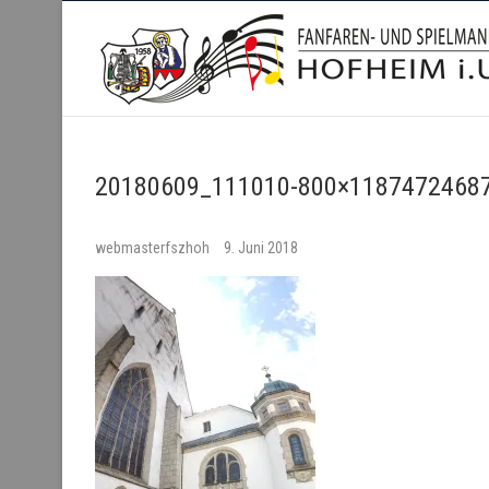
Fanfaren- und Spielmanns
20180609_111010-800×11874724687
webmasterfszhoh
9. Juni 2018