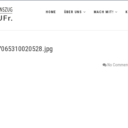
zug Hofheim i.UFr.
HOME
ÜBER UNS
MACH MIT!
065310020528.jpg
No Commen