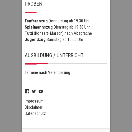
PROBEN
Fanfarenzug
Donnerstag ab 19:30 Uhr
Spielmannszug
Dienstag ab 19:30 Uhr
Tutti
(Konzert+Marsch) nach Absprache
Jugendzug
Samstag ab 10:00 Uhr
AUSBILDUNG / UNTERRICHT
Termine nach Vereinbarung
Profil
Profil
Profil
von
von
von
FSZHofheim
FSZHOH
UCIPUnOSBlWxEpiBka0jOAfw
Impressum
auf
auf
auf
Disclaimer
Facebook
Twitter
YouTube
Datenschutz
anzeigen
anzeigen
anzeigen