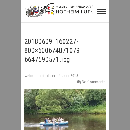
Fanfaren- und
Spielmannszug
Hofheim i.UFr.
20180609_160227-
800×600674871079
6647590571.jpg
webmasterfszhoh
9. Juni 2018
No Comments