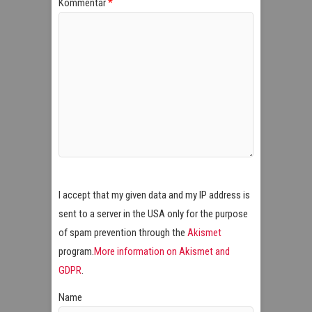
Kommentar
*
I accept that my given data and my IP address is
sent to a server in the USA only for the purpose
of spam prevention through the
Akismet
program.
More information on Akismet and
GDPR
.
Name