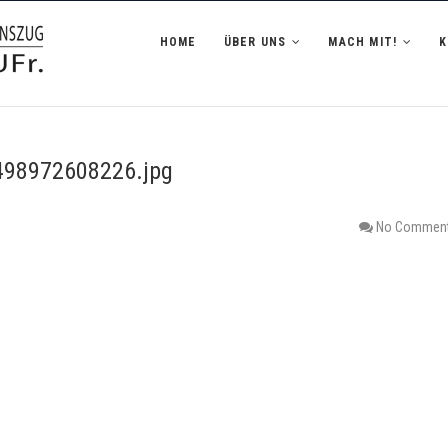
zug Hofheim i.UFr.
HOME
ÜBER UNS
MACH MIT!
98972608226.jpg
No Commen