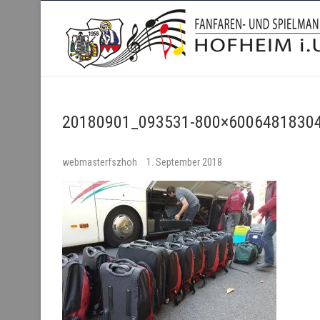
Fanfaren- und Spielmanns
20180901_093531-800×60064818304
webmasterfszhoh
1. September 2018