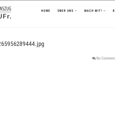
zug Hofheim i.UFr.
HOME
ÜBER UNS
MACH MIT!
65956289444.jpg
No Commen