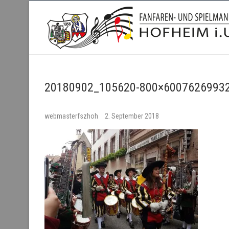
Fanfaren- und Spielmanns
20180902_105620-800×60076269932
webmasterfszhoh
2. September 2018