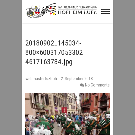
Fanfaren- und
Spielmannszug
Hofheim i.UFr.
20180902_145034-
800×600317053302
4617163784.jpg
webmasterfszhoh
2. September 2018
No Comments