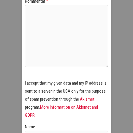
Kommentar
*
I accept that my given data and my IP address is
sent to a server in the USA only for the purpose
of spam prevention through the
Akismet
program.
More information on Akismet and
GDPR
.
Name