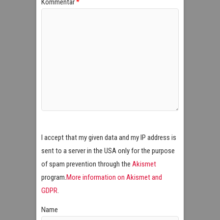
Kommentar
*
I accept that my given data and my IP address is
sent to a server in the USA only for the purpose
of spam prevention through the
Akismet
program.
More information on Akismet and
GDPR
.
Name