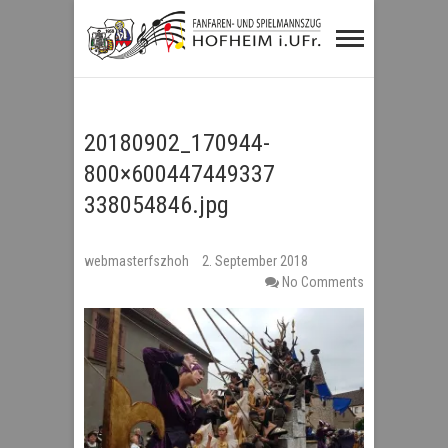
Fanfaren- und
Spielmannszug
Hofheim i.UFr.
20180902_170944-
800×600447449337
338054846.jpg
webmasterfszhoh
2. September 2018
No Comments