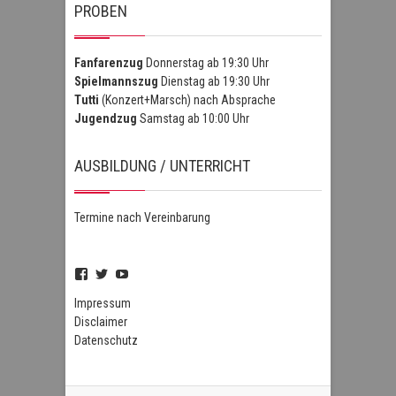
PROBEN
Fanfarenzug
Donnerstag ab 19:30 Uhr
Spielmannszug
Dienstag ab 19:30 Uhr
Tutti
(Konzert+Marsch) nach Absprache
Jugendzug
Samstag ab 10:00 Uhr
AUSBILDUNG / UNTERRICHT
Termine nach Vereinbarung
Profil
Profil
Profil
von
von
von
FSZHofheim
FSZHOH
UCIPUnOSBlWxEpiBka0jOAfw
Impressum
auf
auf
auf
Disclaimer
Facebook
Twitter
YouTube
Datenschutz
anzeigen
anzeigen
anzeigen