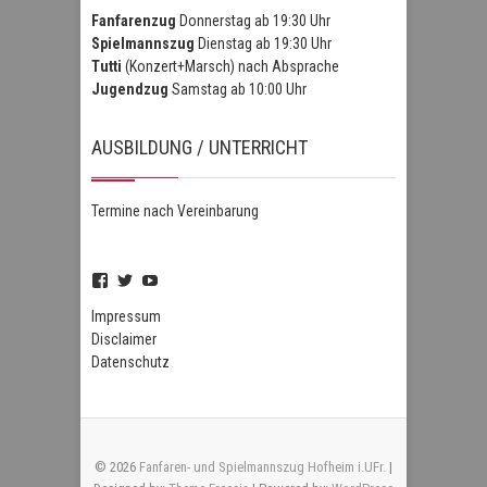
Fanfarenzug
Donnerstag ab 19:30 Uhr
Spielmannszug
Dienstag ab 19:30 Uhr
Tutti
(Konzert+Marsch) nach Absprache
Jugendzug
Samstag ab 10:00 Uhr
AUSBILDUNG / UNTERRICHT
Termine nach Vereinbarung
Profil
Profil
Profil
von
von
von
FSZHofheim
FSZHOH
UCIPUnOSBlWxEpiBka0jOAfw
Impressum
auf
auf
auf
Disclaimer
Facebook
Twitter
YouTube
Datenschutz
anzeigen
anzeigen
anzeigen
© 2026
Fanfaren- und Spielmannszug Hofheim i.UFr.
|