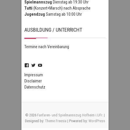
Spielmannszug
Dienstag ab 19:30 Uhr
Tutti
(Konzert+Marsch) nach Absprache
Jugendzug
Samstag ab 10:00 Uhr
AUSBILDUNG / UNTERRICHT
Termine nach Vereinbarung
Profil
Profil
Profil
von
von
von
FSZHofheim
FSZHOH
UCIPUnOSBlWxEpiBka0jOAfw
Impressum
auf
auf
auf
Disclaimer
Facebook
Twitter
YouTube
Datenschutz
anzeigen
anzeigen
anzeigen
© 2026
Fanfaren- und Spielmannszug Hofheim i.UFr.
|
Designed by:
Theme Freesia
| Powered by:
WordPress