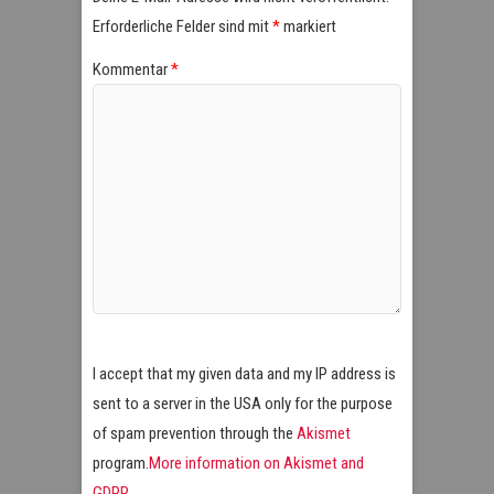
Erforderliche Felder sind mit
*
markiert
Kommentar
*
I accept that my given data and my IP address is
sent to a server in the USA only for the purpose
of spam prevention through the
Akismet
program.
More information on Akismet and
GDPR
.