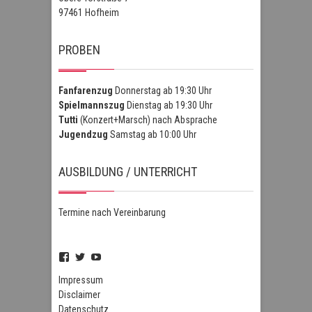
97461 Hofheim
PROBEN
Fanfarenzug
Donnerstag ab 19:30 Uhr
Spielmannszug
Dienstag ab 19:30 Uhr
Tutti
(Konzert+Marsch) nach Absprache
Jugendzug
Samstag ab 10:00 Uhr
AUSBILDUNG / UNTERRICHT
Termine nach Vereinbarung
Profil
Profil
Profil
von
von
von
FSZHofheim
FSZHOH
UCIPUnOSBlWxEpiBka0jOAfw
Impressum
auf
auf
auf
Disclaimer
Facebook
Twitter
YouTube
Datenschutz