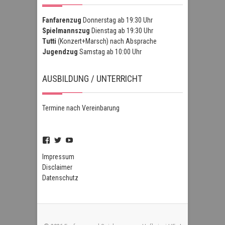
Fanfarenzug
Donnerstag ab 19:30 Uhr
Spielmannszug
Dienstag ab 19:30 Uhr
Tutti
(Konzert+Marsch) nach Absprache
Jugendzug
Samstag ab 10:00 Uhr
AUSBILDUNG / UNTERRICHT
Termine nach Vereinbarung
Profil
Profil
Profil
von
von
von
FSZHofheim
FSZHOH
UCIPUnOSBlWxEpiBka0jOAfw
Impressum
auf
auf
auf
Disclaimer
Facebook
Twitter
YouTube
Datenschutz
anzeigen
anzeigen
anzeigen