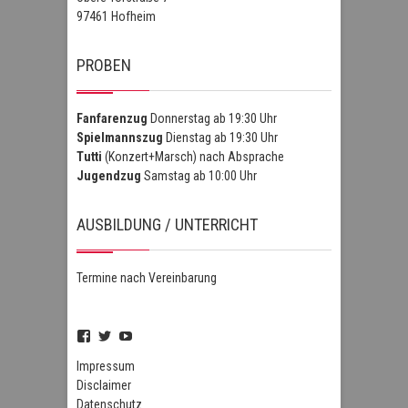
97461 Hofheim
PROBEN
Fanfarenzug
Donnerstag ab 19:30 Uhr
Spielmannszug
Dienstag ab 19:30 Uhr
Tutti
(Konzert+Marsch) nach Absprache
Jugendzug
Samstag ab 10:00 Uhr
AUSBILDUNG / UNTERRICHT
Termine nach Vereinbarung
Profil
Profil
Profil
von
von
von
FSZHofheim
FSZHOH
UCIPUnOSBlWxEpiBka0jOAfw
Impressum
auf
auf
auf
Disclaimer
Facebook
Twitter
YouTube
Datenschutz