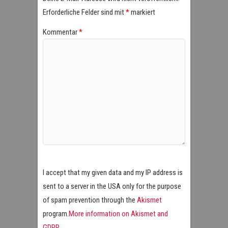
Erforderliche Felder sind mit
*
markiert
Kommentar
*
I accept that my given data and my IP address is
sent to a server in the USA only for the purpose
of spam prevention through the
Akismet
program.
More information on Akismet and
GDPR
.