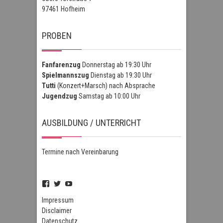
97461 Hofheim
PROBEN
Fanfarenzug
Donnerstag ab 19:30 Uhr
Spielmannszug
Dienstag ab 19:30 Uhr
Tutti
(Konzert+Marsch) nach Absprache
Jugendzug
Samstag ab 10:00 Uhr
AUSBILDUNG / UNTERRICHT
Termine nach Vereinbarung
Profil
Profil
Profil
von
von
von
FSZHofheim
FSZHOH
UCIPUnOSBlWxEpiBka0jOAfw
Impressum
auf
auf
auf
Disclaimer
Facebook
Twitter
YouTube
Datenschutz