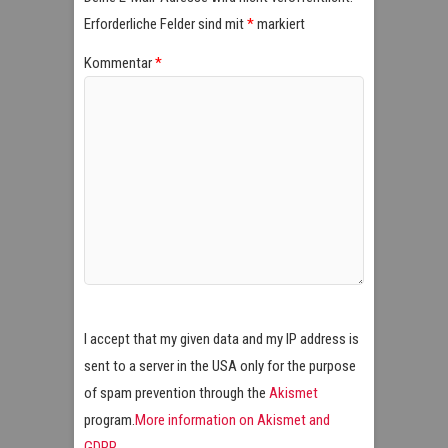
Erforderliche Felder sind mit
*
markiert
Kommentar
*
I accept that my given data and my IP address is
sent to a server in the USA only for the purpose
of spam prevention through the
Akismet
program.
More information on Akismet and
GDPR
.