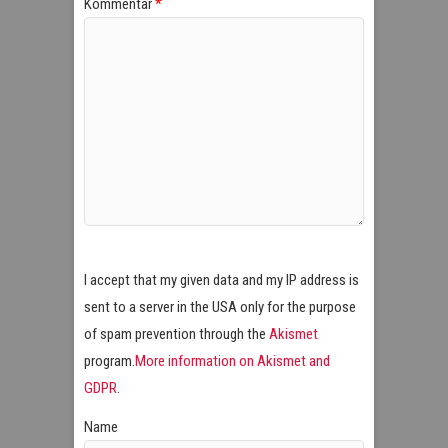
Kommentar
*
I accept that my given data and my IP address is
sent to a server in the USA only for the purpose
of spam prevention through the
Akismet
program.
More information on Akismet and
GDPR
.
Name