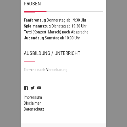
PROBEN
Fanfarenzug
Donnerstag ab 19:30 Uhr
Spielmannszug
Dienstag ab 19:30 Uhr
Tutti
(Konzert+Marsch) nach Absprache
Jugendzug
Samstag ab 10:00 Uhr
AUSBILDUNG / UNTERRICHT
Termine nach Vereinbarung
Profil
Profil
Profil
von
von
von
FSZHofheim
FSZHOH
UCIPUnOSBlWxEpiBka0jOAfw
Impressum
auf
auf
auf
Disclaimer
Facebook
Twitter
YouTube
Datenschutz
anzeigen
anzeigen
anzeigen