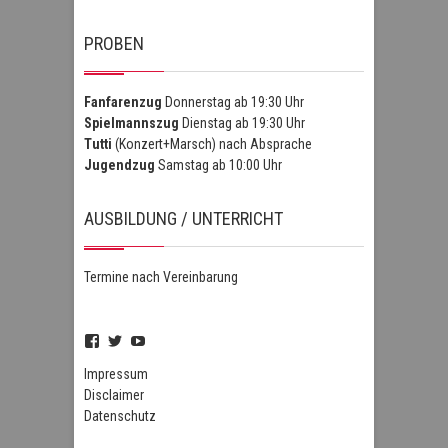
PROBEN
Fanfarenzug
Donnerstag ab 19:30 Uhr
Spielmannszug
Dienstag ab 19:30 Uhr
Tutti
(Konzert+Marsch) nach Absprache
Jugendzug
Samstag ab 10:00 Uhr
AUSBILDUNG / UNTERRICHT
Termine nach Vereinbarung
Profil
Profil
Profil
von
von
von
FSZHofheim
FSZHOH
UCIPUnOSBlWxEpiBka0jOAfw
Impressum
auf
auf
auf
Disclaimer
Facebook
Twitter
YouTube
Datenschutz
anzeigen
anzeigen
anzeigen