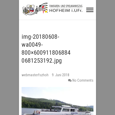
Fanfaren- und
Spielmannszug
Hofheim i.UFr.
img-20180608-
wa0049-
800×600911806884
0681253192.jpg
webmasterfszhoh
9. Juni 2018
No Comments