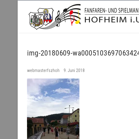
Fanfaren- und Spielmanns
img-20180609-wa0005103697063424
webmasterfszhoh
9. Juni 2018