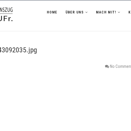
zug Hofheim i.UFr.
HOME
ÜBER UNS
MACH MIT!
3092035.jpg
No Commen