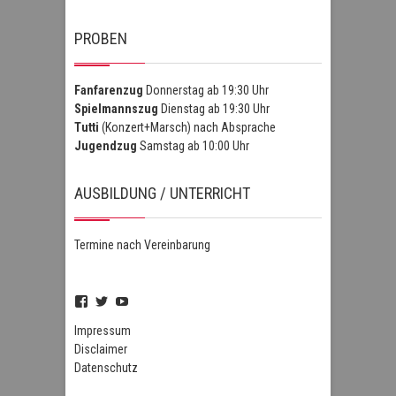
PROBEN
Fanfarenzug
Donnerstag ab 19:30 Uhr
Spielmannszug
Dienstag ab 19:30 Uhr
Tutti
(Konzert+Marsch) nach Absprache
Jugendzug
Samstag ab 10:00 Uhr
AUSBILDUNG / UNTERRICHT
Termine nach Vereinbarung
Profil
Profil
Profil
von
von
von
FSZHofheim
FSZHOH
UCIPUnOSBlWxEpiBka0jOAfw
Impressum
auf
auf
auf
Disclaimer
Facebook
Twitter
YouTube
Datenschutz
anzeigen
anzeigen
anzeigen