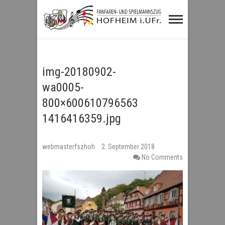
Fanfaren- und
Spielmannszug
Hofheim i.UFr.
img-20180902-
wa0005-
800×600610796563
1416416359.jpg
webmasterfszhoh
2. September 2018
No Comments