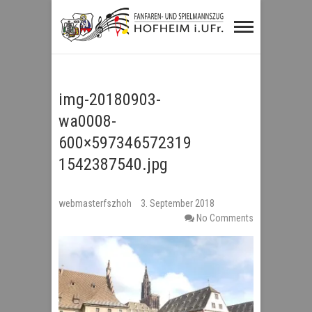
Fanfaren- und
Spielmannszug
Hofheim i.UFr.
img-20180903-
wa0008-
600×597346572319
1542387540.jpg
webmasterfszhoh
3. September 2018
No Comments