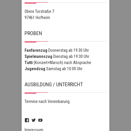
Obere Torstraße 7
97461 Hofheim
PROBEN
Fanfarenzug
Donnerstag ab 19:30 Uhr
Spielmannszug
Dienstag ab 19:30 Uhr
Tutti
(Konzert+Marsch) nach Absprache
Jugendzug
Samstag ab 10:00 Uhr
AUSBILDUNG / UNTERRICHT
Termine nach Vereinbarung
Profil
Profil
Profil
von
von
von
FSZHofheim
FSZHOH
UCIPUnOSBlWxEpiBka0jOAfw
Impressum