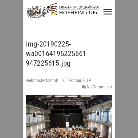
Fanfaren- und
Spielmannszug
Hofheim i.UFr.
img-20190225-
wa00164195225661
947225615.jpg
webmasterfszhoh
25. Februar 2019
No Comments