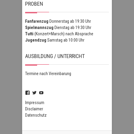
PROBEN
Fanfarenzug
Donnerstag ab 19:30 Uhr
Spielmannszug
Dienstag ab 19:30 Uhr
Tutti
(Konzert+Marsch) nach Absprache
Jugendzug
Samstag ab 10:00 Uhr
AUSBILDUNG / UNTERRICHT
Termine nach Vereinbarung
Profil
Profil
Profil
von
von
von
FSZHofheim
FSZHOH
UCIPUnOSBlWxEpiBka0jOAfw
Impressum
auf
auf
auf
Disclaimer
Facebook
Twitter
YouTube
Datenschutz
anzeigen
anzeigen
anzeigen