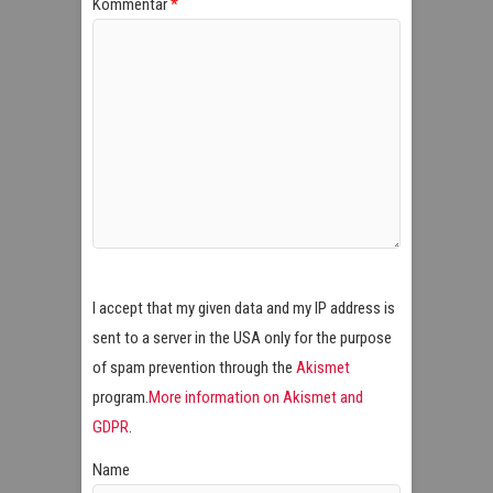
Kommentar
*
I accept that my given data and my IP address is
sent to a server in the USA only for the purpose
of spam prevention through the
Akismet
program.
More information on Akismet and
GDPR
.
Name