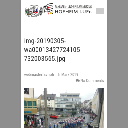
Fanfaren- und
Spielmannszug
Hofheim i.UFr.
img-20190305-
wa00013427724105
732003565.jpg
webmasterfszhoh
6. März 2019
No Comments