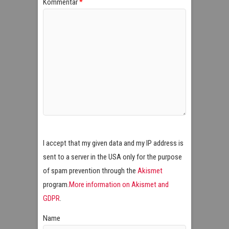
Kommentar
*
I accept that my given data and my IP address is
sent to a server in the USA only for the purpose
of spam prevention through the
Akismet
program.
More information on Akismet and
GDPR
.
Name