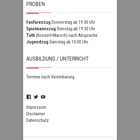
PROBEN
Fanfarenzug
Donnerstag ab 19:30 Uhr
Spielmannszug
Dienstag ab 19:30 Uhr
Tutti
(Konzert+Marsch) nach Absprache
Jugendzug
Samstag ab 10:00 Uhr
AUSBILDUNG / UNTERRICHT
Termine nach Vereinbarung
Profil
Profil
Profil
von
von
von
FSZHofheim
FSZHOH
UCIPUnOSBlWxEpiBka0jOAfw
Impressum
auf
auf
auf
Disclaimer
Facebook
Twitter
YouTube
Datenschutz
anzeigen
anzeigen
anzeigen