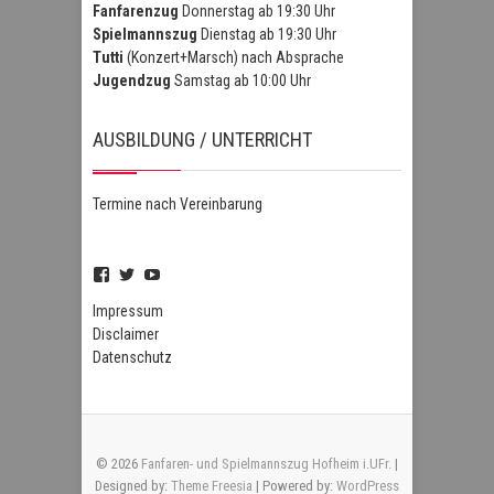
Fanfarenzug
Donnerstag ab 19:30 Uhr
Spielmannszug
Dienstag ab 19:30 Uhr
Tutti
(Konzert+Marsch) nach Absprache
Jugendzug
Samstag ab 10:00 Uhr
AUSBILDUNG / UNTERRICHT
Termine nach Vereinbarung
Profil
Profil
Profil
von
von
von
FSZHofheim
FSZHOH
UCIPUnOSBlWxEpiBka0jOAfw
Impressum
auf
auf
auf
Disclaimer
Facebook
Twitter
YouTube
Datenschutz
anzeigen
anzeigen
anzeigen
© 2026
Fanfaren- und Spielmannszug Hofheim i.UFr.
|
Designed by:
Theme Freesia
| Powered by:
WordPress