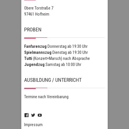
Obere Torstraße 7
97461 Hofheim
PROBEN
Fanfarenzug
Donnerstag ab 19:30 Uhr
Spielmannszug
Dienstag ab 19:30 Uhr
Tutti
(Konzert+Marsch) nach Absprache
Jugendzug
Samstag ab 10:00 Uhr
AUSBILDUNG / UNTERRICHT
Termine nach Vereinbarung
Profil
Profil
Profil
von
von
von
FSZHofheim
FSZHOH
UCIPUnOSBlWxEpiBka0jOAfw
Impressum
auf
auf
auf