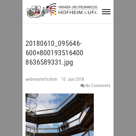
Fanfaren- und
Spielmannszug
Hofheim i.UFr.
20180610_095646-
600×800193516400
8636589331.jpg
webmasterfszhoh
10. Juni 2018
No Comments