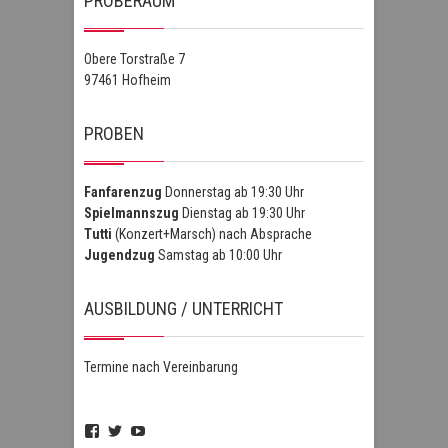
PROBERAUM
Obere Torstraße 7
97461 Hofheim
PROBEN
Fanfarenzug
Donnerstag ab 19:30 Uhr
Spielmannszug
Dienstag ab 19:30 Uhr
Tutti
(Konzert+Marsch) nach Absprache
Jugendzug
Samstag ab 10:00 Uhr
AUSBILDUNG / UNTERRICHT
Termine nach Vereinbarung
Profil
Profil
Profil
von
von
von