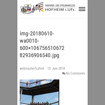
Fanfaren- und
Spielmannszug
Hofheim i.UFr.
img-20180610-
wa0010-
600×106756510672
82936906540.jpg
webmasterfszhoh
10. Juni 2018
No Comments