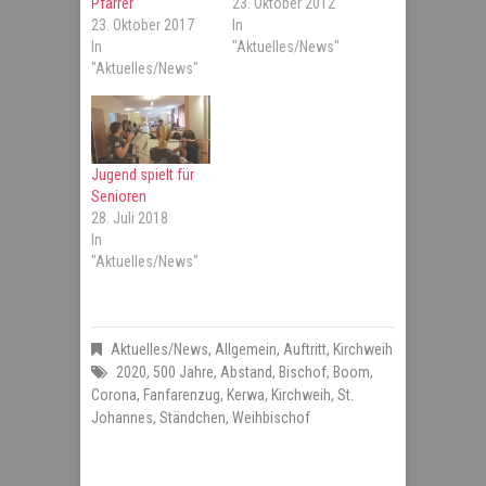
Pfarrer
23. Oktober 2012
23. Oktober 2017
In
In
"Aktuelles/News"
"Aktuelles/News"
Jugend spielt für
Senioren
28. Juli 2018
In
"Aktuelles/News"
Aktuelles/News
,
Allgemein
,
Auftritt
,
Kirchweih
2020
,
500 Jahre
,
Abstand
,
Bischof
,
Boom
,
Corona
,
Fanfarenzug
,
Kerwa
,
Kirchweih
,
St.
Johannes
,
Ständchen
,
Weihbischof