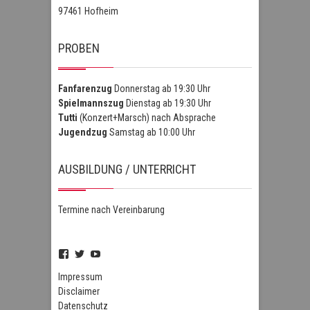
97461 Hofheim
PROBEN
Fanfarenzug
Donnerstag ab 19:30 Uhr
Spielmannszug
Dienstag ab 19:30 Uhr
Tutti
(Konzert+Marsch) nach Absprache
Jugendzug
Samstag ab 10:00 Uhr
AUSBILDUNG / UNTERRICHT
Termine nach Vereinbarung
Profil
Profil
Profil
von
von
von
FSZHofheim
FSZHOH
UCIPUnOSBlWxEpiBka0jOAfw
Impressum
auf
auf
auf
Disclaimer
Facebook
Twitter
YouTube
Datenschutz
anzeigen
anzeigen
anzeigen