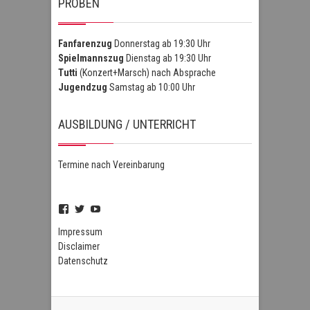
PROBEN
Fanfarenzug
Donnerstag ab 19:30 Uhr
Spielmannszug
Dienstag ab 19:30 Uhr
Tutti
(Konzert+Marsch) nach Absprache
Jugendzug
Samstag ab 10:00 Uhr
AUSBILDUNG / UNTERRICHT
Termine nach Vereinbarung
Profil
Profil
Profil
von
von
von
FSZHofheim
FSZHOH
UCIPUnOSBlWxEpiBka0jOAfw
Impressum
auf
auf
auf
Disclaimer
Facebook
Twitter
YouTube
Datenschutz
anzeigen
anzeigen
anzeigen